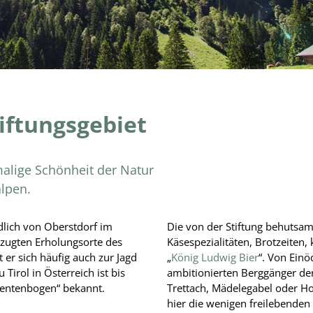
ftungsgebiet
alige Schönheit der Natur
alpen.
üdlich von Oberstdorf im
Die von der Stiftung behutsam
zugten Erholungsorte des
Käsespezialitäten, Brotzeiten,
 er sich häufig auch zur Jagd
„
König Ludwig Bier
“. Von Einö
Tirol in Österreich ist bis
ambitionierten Berggänger d
gentenbogen“ bekannt.
Trettach, Mädelegabel oder Ho
hier die wenigen freilebenden