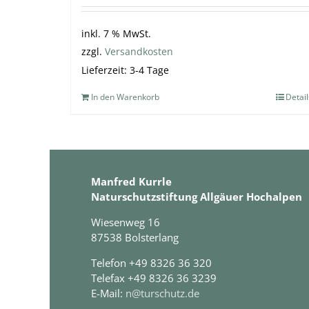
inkl. 7 % MwSt.
zzgl.
Versandkosten
Lieferzeit:
3-4 Tage
In den Warenkorb
Detail
Manfred Kurrle
Naturschutzstiftung Allgäuer Hochalpen
Wiesenweg 16
87538 Bolsterlang
Telefon +49 8326 36 320
Telefax +49 8326 36 3239
E-Mail:
n@turschutz.de