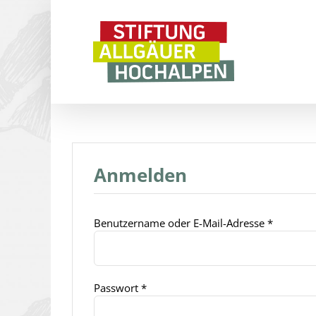
Zum
Inhalt
springen
Anmelden
Erforderl
Benutzername oder E-Mail-Adresse
*
Erforderlich
Passwort
*